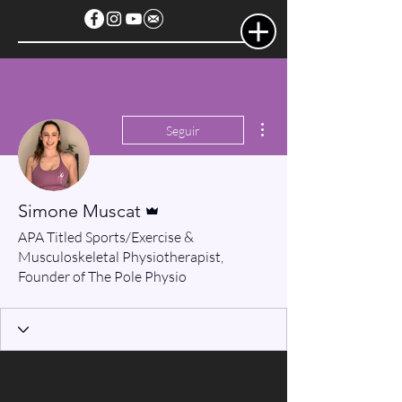
Más acciones
Seguir
Administrador
Simone Muscat
APA Titled Sports/Exercise &
Musculoskeletal Physiotherapist,
Founder of The Pole Physio