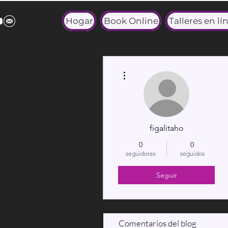
Hogar
Book Online
Talleres en lí
Más acciones
figalitaho
0
0
seguidores
seguidos
Seguir
Comentarios del blog