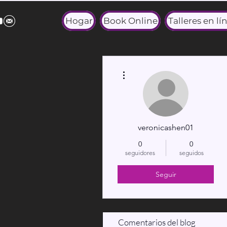
Hogar
Book Online
Talleres en lí
Más acciones
veronicashen01
0
0
seguidores
seguidos
Seguir
Comentarios del blog