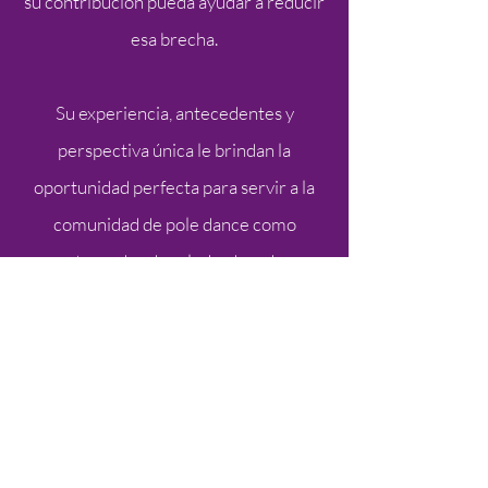
su contribución pueda ayudar a reducir
esa brecha.
Su experiencia, antecedentes y
perspectiva única le brindan la
oportunidad perfecta para servir a la
comunidad de pole dance como
entrenador de salud, educador,
comunicador y fuente confiable de
información basada en evidencia.