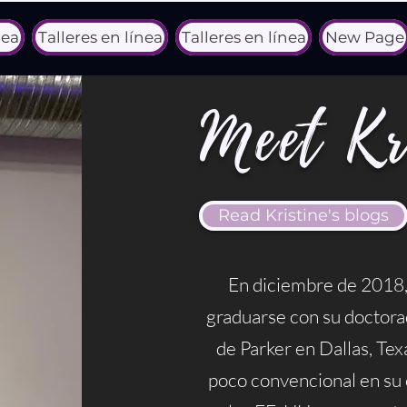
nea
Talleres en línea
Talleres en línea
New Page
Meet Kri
Read Kristine's blogs
En diciembre de 2018
graduarse con su doctora
de Parker en Dallas, Tex
poco convencional en su 