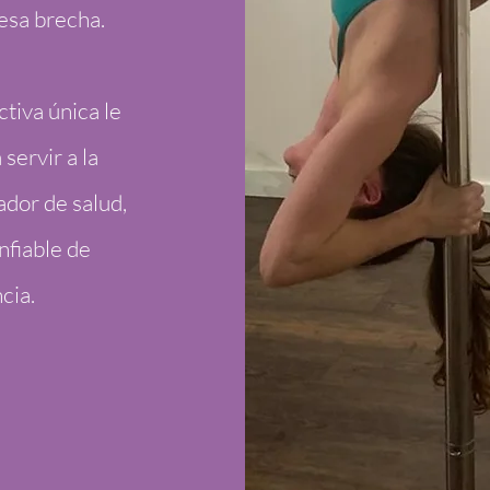
esa brecha.
tiva única le
servir a la
dor de salud,
nfiable de
cia.