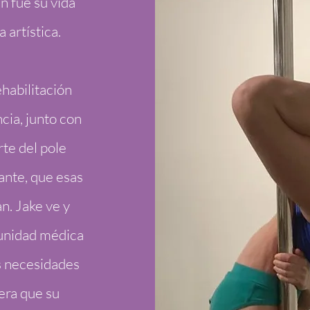
n fue su vida
 artística.
habilitación
cia, junto con
rte del pole
ante, que esas
n. Jake ve y
unidad médica
as necesidades
era que su