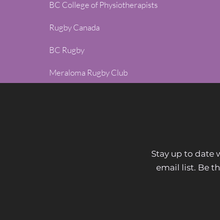
BC College of Physiotherapists​
Rugby Canada​
BC Rugby​
Meraloma Rugby Club
Stay up to date 
email list. Be 