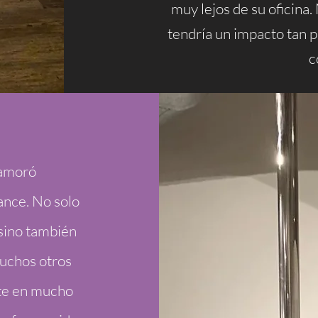
muy lejos de su oficina
tendría un impacto tan p
c
namoró
ance. No solo
 sino también
muchos otros
nte en mucho