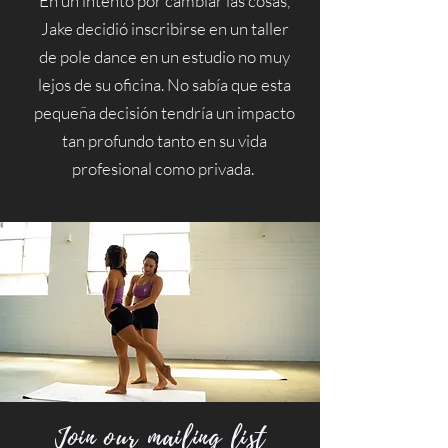
En un intento por cambiar las cosas,
Jake decidió inscribirse en un taller
de pole dance en un estudio no muy
lejos de su oficina. No sabía que esta
pequeña decisión tendría un impacto
tan profundo tanto en su vida
profesional como privada.
Join our mailing list